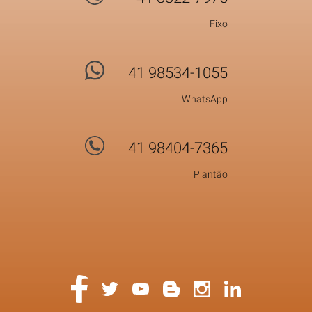
Fixo
41 98534-1055
WhatsApp
41 98404-7365
Plantão