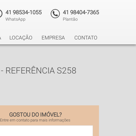
41 98534-1055
41 98404-7365
WhatsApp
Plantão
A
LOCAÇÃO
EMPRESA
CONTATO
- REFERÊNCIA S258
GOSTOU DO IMÓVEL?
Entre em contato para mais informações