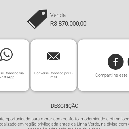
Venda
R$ 870.000,00
Whatsapp
se Conosco via
Converse Conosco por E-
Compartilhe este
WhatsApp
mail
DESCRIÇÃO
te oportunidade para morar com conforto, modernidade e ótima loca
ocalizado em região privilegiada antes da Linha Verde, na divisa com o