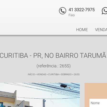
41 3322-7975
Fixo
HOME
VEND
URITIBA - PR, NO BAIRRO TARUMÃ 
(referência.: 265S)
INÍCIO
>
VENDAS
>
CURITIBA
>
SOBRADO
>
265S