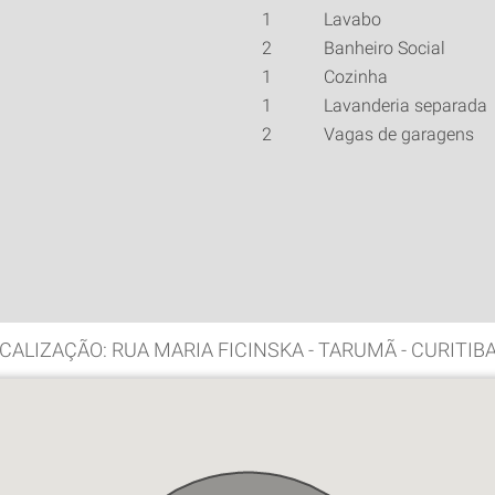
1
Lavabo
2
Banheiro Social
1
Cozinha
1
Lavanderia separada
2
Vagas de garagens
CALIZAÇÃO: RUA MARIA FICINSKA - TARUMÃ - CURITIB