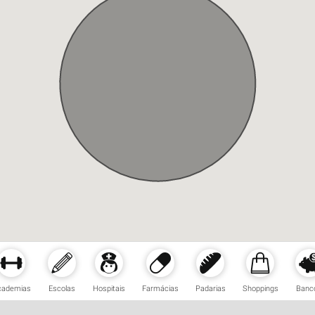
cademias
Escolas
Hospitais
Farmácias
Padarias
Shoppings
Banc