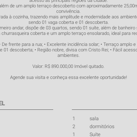
acesso às principais regiões da cidade.
, além de um amplo terraço descoberto com aproximadamente 25,00m²
convivência.
grada à cozinha, trazendo mais amplitude e modernidade aos ambiente
sendo 01 vaga coberta e 01 descoberta.
meiro andar, dispõe de 03 quartos, sendo 01 suíte, além de banheiro 
churrasqueira coberta e um amplo terraço ensolarado, ideal para r
De frente para a rua; • Excelente incidência solar; • Terraço amplo
 e 01 descoberta; • Região nobre, divisa com Cristo Rei; • Fácil acesso
ambientes.
Valor: R$ 890.000,00 Imóvel quitado.
Agende sua visita e conheça essa excelente oportunidade!
EL
1
sala
2
dormitórios
1
Suíte