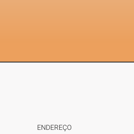
Facebook
Twitter
Whatsapp
Schneider Imóveis Ltda
ENDEREÇO