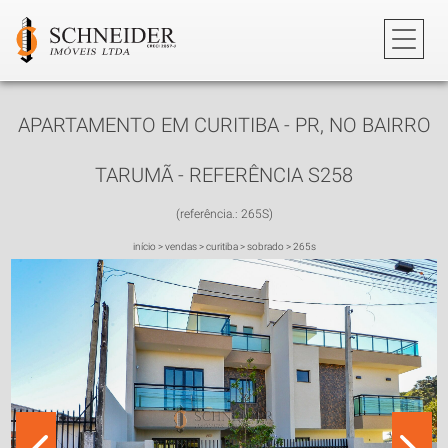
APARTAMENTO EM CURITIBA - PR, NO BAIRRO
TARUMÃ - REFERÊNCIA S258
(referência.: 265S)
início
>
vendas
>
curitiba
>
sobrado
>
265s